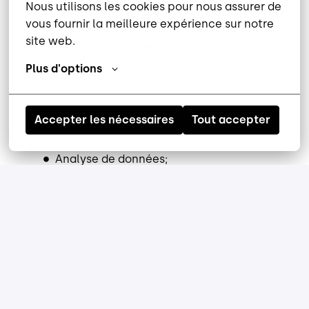
Nous utilisons les cookies pour nous assurer de 
Analyser des données pour identifier les
vous fournir la meilleure expérience sur notre 
tendances, les modèles et les
site web.
opportunités d’affaires.
Plus d'options
Accepter les nécessaires
Tout accepter
Principaux livrables :
Analyse de données;
Tableaux de bord de gestion;
Rapports d'analyse;
Prévisions et modélisation;
Analyse de rentabilité;
Analyse de la chaîne
d'approvisionnement;