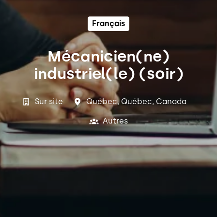
Français
Mécanicien(ne)
industriel(le) (soir)
Sur site
Québec
,
Québec
,
Canada
Autres