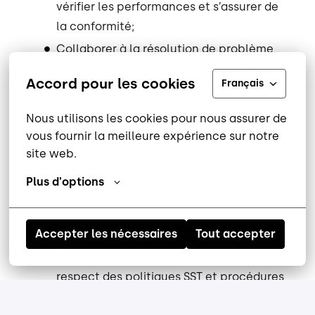
vérifier les performances et s’assurer de
la conformité;
Collaborer à la résolution de problème
liés à l’efficacité ou à l’amélioration des
Accord pour les cookies
Français
équipements;
Procéder aux travaux d’installations et
Nous utilisons les cookies pour nous assurer de 
de mise à niveau des nouvelles machines
vous fournir la meilleure expérience sur notre 
ou nouveaux d’équipements;
site web.
Compléter les bons de travail et
Plus d'options
effectuer les suivis nécessaires;
Garder son lieu de travail propre et
Accepter les nécessaires
Tout accepter
sécuritaire;
Travailler de façon sécuritaire et dans le
respect des politiques SST et procédures
de la compagnie.