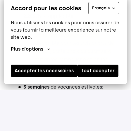
Accord pour les cookies
Prime de soir de
1.80$/h
ou de nuit de
Français
2.20$/h
, si applicable;
Nous utilisons les cookies pour nous assurer de 
Horaire stable de jour, de soir ou de nuit;
vous fournir la meilleure expérience sur notre 
Le(la) candidat(e) doit être
site web.
disponible pour les trois quarts de
Plus d'options
travail, car le choix du quart sera
fait après l’embauche selon les
besoins à l'usine et l'ancienneté des
Accepter les nécessaires
Tout accepter
employés internes.
3
semaines
de vacances estivales;
2 semaines de congés
aux fêtes;
Jusqu’à
6 congés
personnels payés;
Temps supplémentaire rémunéré;
Assurances collectives complètes