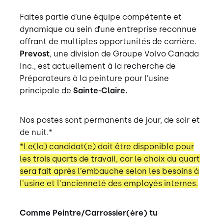
Faites partie d’une équipe compétente et
dynamique au sein d’une entreprise reconnue
offrant de multiples opportunités de carrière.
Prevost
, une division de Groupe Volvo Canada
Inc., est actuellement à la recherche de
Préparateurs à la peinture pour l’usine
principale de
Sainte-Claire.
Nos postes sont permanents de jour, de soir et
de nuit
.*
*Le(la) candidat(e) doit être disponible pour
les trois quarts de travail, car le choix du quart
sera fait après l’embauche selon les besoins à
l'usine et l'ancienneté des employés internes.
Comme Peintre/Carrossier(ère) tu