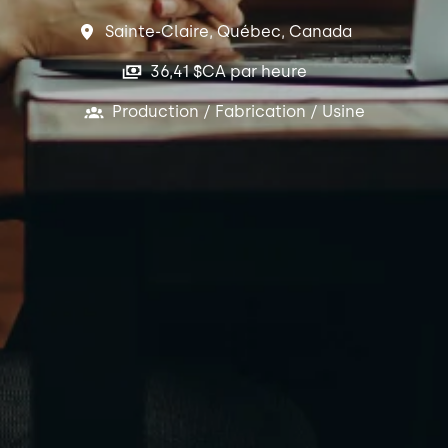
Sainte-Claire
,
Québec
,
Canada
36,41 $CA par heure
Production / Fabrication / Usine