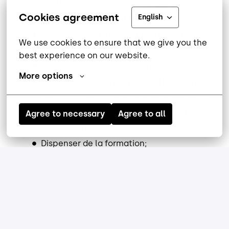
outils de soutien au développement et
Cookies agreement
English
des fonctions communes;
Rédiger ou mettre à jour les dossiers
We use cookies to ensure that we give you the 
organiques;
best experience on our website.
Réaliser des modèles organiques;
More options
Réaliser le soutien auprès d’utilisateurs
des outils de soutien au développement;
Produire du matériel de formation et des
Agree to necessary
Agree to all
guides d’utilisation;
Dispenser de la formation;
Réaliser des analyses d’impacts des
changements souhaités;
Participer à l’évaluation de logiciels ainsi
qu’à la réalisation de preuves de
concept;