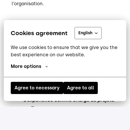
l’organisation.
Pré-requis du poste
Cookies agreement
English
Exigences :
We use cookies to ensure that we give you the 
best experience on our website.
Avoir la
citoyenneté canadienne ou un
permis de travail
en règle;
More options
Pouvoir
travailler en francais
(oral et
écrit);
Agree to necessary
Agree to all
Avoir un
minimum de cinq (5) ans
d’expérience comme chargé de projetc
en R
I;
Avoir des
connaissances approfondies de
l’Agilité, notamment la méthode Scum,