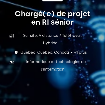
Chargé(e) de projet
en RI sénior
Sur site, À distance / Télétravail ,
Hybride
Québec
,
Québec
,
Canada
•
+1 plus
Informatique et technologies de
l'information