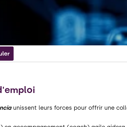
uler
d'emploi
ncia
unissent leurs forces pour offrir une col
re) en accompagnement (coach) agile aidera l