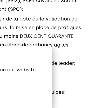
ster (SSM), SAFe Advanced Scrum
ant (SPC);
tir de la date où la validation de
rs, la mise en place de pratiques
d’au moins DEUX CENT QUARANTE
en place de pratiques agiles
ote, de consultant ou de leader;
on our website.
 la performance des équipes;