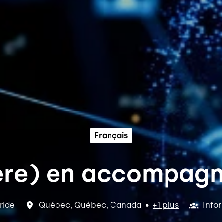
Français
(ère) en accompagn
bride
Québec
,
Québec
,
Canada
•
+1 plus
Info