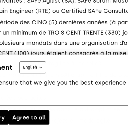
suivantes : SAFe Agilist (SA), SAFe Scrum Ma
in Engineer (RTE) ou Certified SAFe Consult
a période des CINQ (5) dernières années (à par
ur un minimum de TROIS CENT TRENTE (330) jou
e plusieurs mandats dans une organisation 
NT (100) jours étaient consacrés à la mise 
n autre modèle d’agilité à l’échelle);
ment
English
u moins UN (1) train SAFe, soit à titre de pil
ensure that we give you the best experience 
d’équipes agiles;
 de métriques agiles dans le but d’optimiser
ry
Agree to all
age de portée de projets en mode agile;