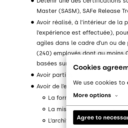
Détenir une des certifications 
Master (SASM), SAFe Release Tra
Avoir réalisé, à l’intérieur de l
l’expérience est effectuée), po
agiles dans le cadre d’un ou d
(240) employés dont au moins CE
basées sur le cadre SAFe (ou d’u
Cookies agree
Avoir participé au démarrage d’a
We use cookies to 
Avoir de l’expérience dans :
More options
La formation et le coaching 
La mise en place et le suivi
Agree to necessa
L’architecture et le découp