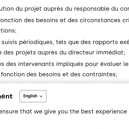
volution du projet auprès du responsable du co
fonction des besoins et des circonstances cri
tions;
 suivis périodiques, tels que des rapports e
e des projets auprès du directeur immédiat;
s des intervenants impliqués pour évaluer l
n fonction des besoins et des contraintes;
des de changements et les points en suspens
ment
English
res d’information, de consultation ou toutes
iger les comptes rendus, le cas échéant;
ensure that we give you the best experience 
et des livrables réalisés en mettant en plac