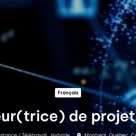
Français
r(trice) de projet
distance / Télétravail , Hybride
Montréal
,
Québec
,
C