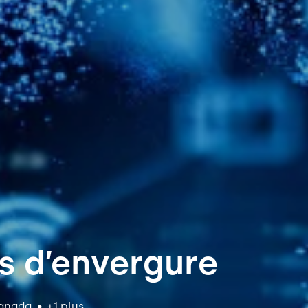
s d’envergure
anada
•
+1 plus