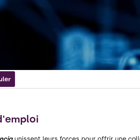
uler
d'emploi
ncia
unissent leurs forces pour offrir une col