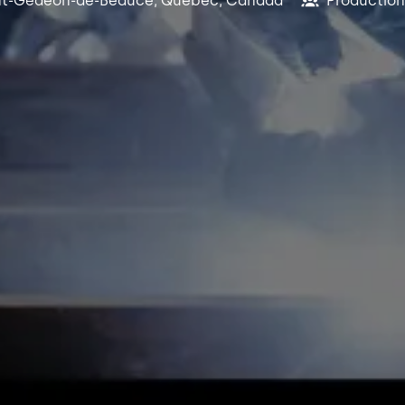
nt-Gédéon-de-Beauce
,
Québec
,
Canada
Production 