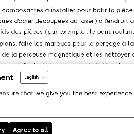
es composantes à installer pour bâtir la pièce
s d’acier découpées au laser) à l’endroit app
ds des pièces (par exemple : le pont roulant
plans, faire les marques pour le perçage à l’a
de de la perceuse magnétique et les nettoyer 
ires à l’aide de la meuleuse (« buffer »);
ment
ssaires sur les poutres d’acier (par exemple 
English
pont roulant ou de la barre d’acier selon le p
ensure that we give you the best experience 
eur, effectuer la soudure finale des pièces;
r obtenir l’approbation de la pièce;
travail à la fin de chaque quart de travail.
ry
Agree to all