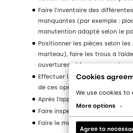
Faire l’inventaire des différent
manquantes (par exemple : plaque
manutention adapté selon le poi
Positionner les pièces selon les 
marteau), faire les trous à l’ai
ouvertures et les coupes nécessa
Cookies agree
Effectuer les manipulations néce
de ces opérations à l’aide d’un 
We use cookies to 
Après l’approbation de l’inspect
More options
Faire inspecter ses soudures pou
Faire le ménage de son poste de 
Agree to necessa