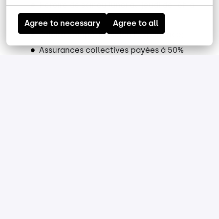
Horaire de soir du lundi au jeudi de 16h à
02h30;
Agree to necessary
Agree to all
Salaire compétitif selon l’expérience;
Assurances collectives payées à 50%
incluant médicaments, paramédical,
assurance vie, assurance salaire longue
durée, assurance voyage et plus!
Programme d’aide aux employés –
consultation pour santé mentale,
difficulté familiale, questions juridiques
et bien plus!
Régime de retraite (RRS) avec cotisation
de l’employeur;
Un Club social qui organise des activités
pour TOI! En plus, la direction bonifie en