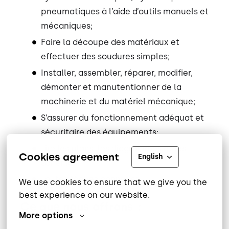
pneumatiques à l’aide d’outils manuels et
mécaniques;
Faire la découpe des matériaux et
effectuer des soudures simples;
Installer, assembler, réparer, modifier,
démonter et manutentionner de la
machinerie et du matériel mécanique;
S’assurer du fonctionnement adéquat et
sécuritaire des équipements;
Lire les plans, les diagrammes et les
Cookies agreement
English
schémas;
Toutes tâches connexes.
We use cookies to ensure that we give you the 
best experience on our website.
Ce que nous offrons :
More options