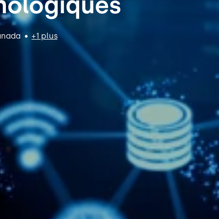
nologiques
nada
•
+1 plus