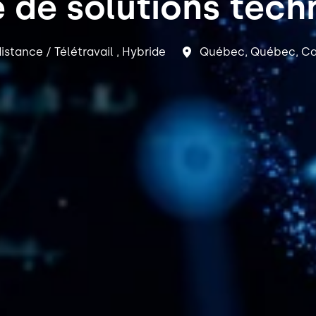
e de solutions tech
distance / Télétravail , Hybride
Québec
,
Québec
,
Ca