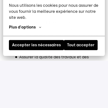
Établir et documenter les demandes de
Nous utilisons les cookies pour nous assurer de 
changements et les points en suspens et
vous fournir la meilleure expérience sur notre 
en tenir un registre ;
site web.
Organiser et animer des rencontres
Plus d'options
d’information, de consultation ou toutes
autres rencontres requises pour la bonne
marche d’un projet et rédiger les
Accepter les nécessaires
Tout accepter
comptes rendus, le cas échéant ;
Assurer la qualité des travaux et des
livrables réalisés en mettant en place
des mécanismes appropriés aux
différentes étapes du projet et en
coordonner la révision et l’approbation
selon les mécanismes établis ;
Assurer les activités nécessaires pour la
gestion des bénéfices de projets en