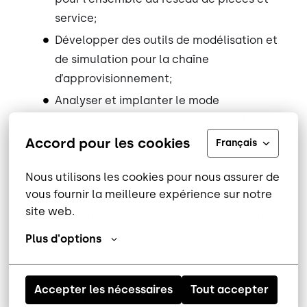
service;
Développer des outils de modélisation et
de simulation pour la chaîne
d’approvisionnement;
Analyser et implanter le mode
d’approvisionnement requis pour chacun
des fournisseurs en fonction des besoins
Accord pour les cookies
Français
de l’organisation;
Nous utilisons les cookies pour nous assurer de 
S'assurer que les paramètres du système
vous fournir la meilleure expérience sur notre 
d'approvisionnement sont mis à jour
site web.
selon les nouvelles données disponibles
afin d'optimiser la chaîne
Plus d'options
d'approvisionnement;
S’occuper du contrôle budgétaire de
Accepter les nécessaires
Tout accepter
l’inventaire;