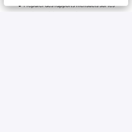
Préparer des rapports mensuels sur les
différents éléments clés de la gestion
d’inventaire.
Ce que nous offrons :
Salaire et avantages sociaux
concurrentiels ;
Généreuse politique de vacances ;
Cafétéria subventionnée ;
Tenue décontractée ;
Horaire d’été (juin à septembre) ;
REER (contribution de l’employeur
pouvant aller jusqu’à 7%) ;
Équipe dynamique et mobilisée ;
Occasion exceptionnelle de prendre