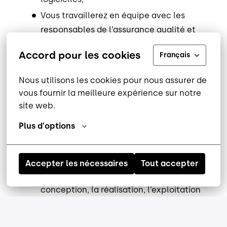
Vous travaillerez en équipe avec les
responsables de l’assurance qualité et
de l’exploitation pour mettre en place
Accord pour les cookies
Français
les métriques nécessaires au suivi de la
qualité et de la performance de
Nous utilisons les cookies pour nous assurer de 
l’application;
vous fournir la meilleure expérience sur notre 
Vous possèderez les expertises
site web.
nécessaires à la réalisation des couches
Plus d'options
de persistance et d’intégration inter-
systèmes;
Vous serez imputable des choix
Accepter les nécessaires
Tout accepter
d’architecture et de design influençant la
conception, la réalisation, l’exploitation
et l’évolution des systèmes, selon le
moment où vous rejoindrez une équipe