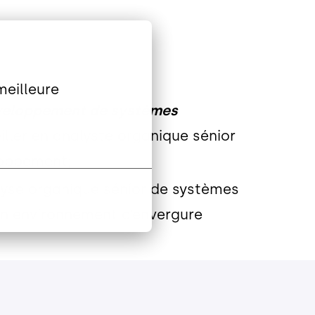
eilleure 
éveloppement de systèmes
iller en analyste organique sénior
loppement;
nalyse organique sénior de systèmes
n environnement d’envergure
 analyse organique sénior à
trois (3)
ersonnes chacune et dont la