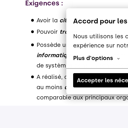
Exigences :
Avoir la
citoyenneté canadienne 
Accord pour les
Pouvoir
travailler en francais
(or
Nous utilisons les 
Possède un
minimum de sept (7
expérience sur notr
informatiques au Canada,
dont 
Plus d'options
de systèmes dans un contexte d
A réalisé, au cours des cinq (5)
Accepter les néce
au moins
deux (2) mandats de c
comparable aux principaux or
A contribué, au cours des cinq 
analyses préliminaires
, organiq