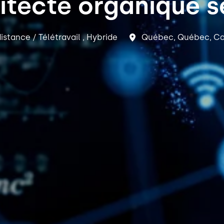
itecte organique s
distance / Télétravail , Hybride
Québec
,
Québec
,
Ca