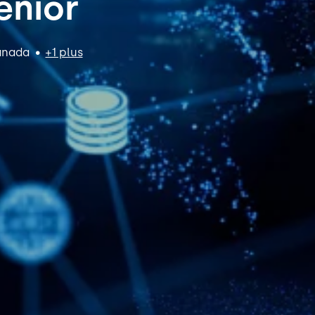
enior
nada
•
+1 plus