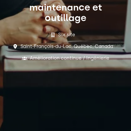
maintenance et
outillage
Sur site
Saint-François-du-Lac
,
Québec
,
Canada
Amélioration continue / Ingénierie