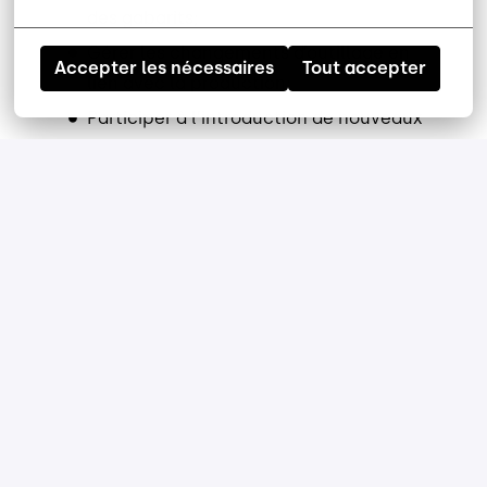
des gabarits;
Gérer les changements d’outillage en
Accepter les nécessaires
Tout accepter
lien avec la production;
Participer à l’introduction de nouveaux
produits;
Analyser la performance et
recommander des améliorations;
Gérer le budget et les contrats
fournisseurs;
Former et développer les équipes;
Assurer la collaboration inter-
départements;
Respecter les politiques, SST et
convention collective.