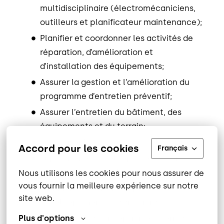
multidisciplinaire (électromécaniciens,
outilleurs et planificateur maintenance);
Planifier et coordonner les activités de
réparation, d’amélioration et
d’installation des équipements;
Assurer la gestion et l’amélioration du
programme d’entretien préventif;
Assurer l’entretien du bâtiment, des
équipements et du terrain;
Superviser les inspections obligatoires;
Accord pour les cookies
Français
Superviser et développer les activités du
département d’outillage;
Nous utilisons les cookies pour nous assurer de 
vous fournir la meilleure expérience sur notre 
Planifier et réaliser des projets de
site web.
développement et d’amélioration;
Participer à la conception et fabrication
Plus d'options