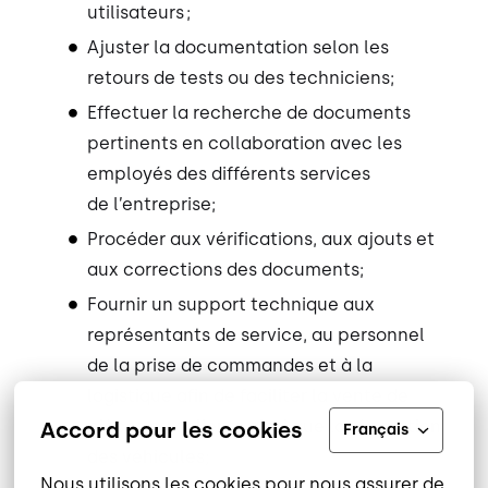
utilisateurs ;
Ajuster la documentation selon les
retours de tests ou des techniciens;
Effectuer la recherche de documents
pertinents en collaboration avec les
employés des différents services
de l’entreprise;
Procéder aux vérifications, aux ajouts et
aux corrections des documents;
Fournir un support technique aux
représentants de service, au personnel
de la prise de commandes et à la
logistique afin de faciliter la vente de
pièces aux clients ainsi que la réparation
Accord pour les cookies
Français
des véhicules;
Nous utilisons les cookies pour nous assurer de 