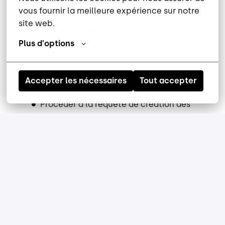
Interpréter les données issues de
vous fournir la meilleure expérience sur notre 
l’ingénierie, du contrôle qualité, de
site web.
l’équipe garantie ou de l’équipe produit;
Plus d'options
Faire l’analyse des commandes dans le
système manufacturier MRP (Varnet) en
vue de faire la montée du catalogue
Accepter les nécessaires
Tout accepter
de pièces;
Procéder à la requête de création des
numéros de pièces de service et fournir
cette information aux divers
intervenants ;
Confirmer que les temps de réparation,
outils nécessaires et étapes sont
réalistes;
Toutes autres tâches reliées à la
fonction.