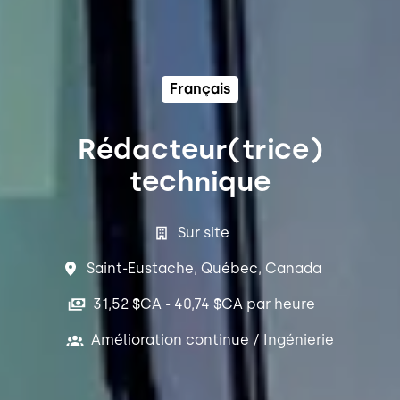
Français
Rédacteur(trice)
technique
Sur site
Saint-Eustache
,
Québec
,
Canada
31,52 $CA - 40,74 $CA par heure
Amélioration continue / Ingénierie