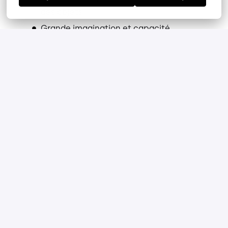
des objets;
Grande imagination et capacité
d’analyse;
Rigueur et organisation;
Aimer travailler en équipe et être à l’aise
pour défendre des idées au profit de
l’organisation ou de l’usine;
Aptitudes à communiquer de façon
simple et efficace;
Capacité à entretenir de bonnes
relations interpersonnelles avec les gens
de différents milieux;
Aptitude au multitâches.