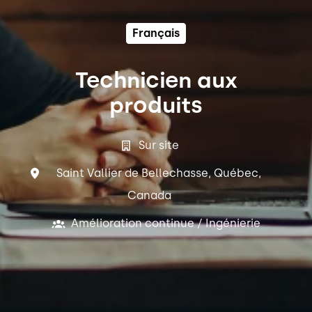
Français
Technicien aux
produits
Sur site
Saint Vallier de Bellechasse
,
Québec
,
Canada
Amélioration continue / Ingénierie