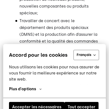
nouvelles composantes ou produits
spéciaux;
Travailler de concert avec le
département des produits spéciaux
(DMNS) et la production afin d’assurer la
conformité et la qualité des commandes
spéciales à fabriquer;
Accord pour les cookies
Français
Effectuer les recherches au système afin
d’étendre les améliorations à tous nos
Nous utilisons les cookies pour nous assurer de 
produits;
vous fournir la meilleure expérience sur notre 
Agir comme personne-ressource en ce
site web.
qui a trait à la conception des produits.
Plus d'options
Qualités personnelles requises :
Accepter les nécessaires
Tout accepter
Excellente capacité de visualisation 3D